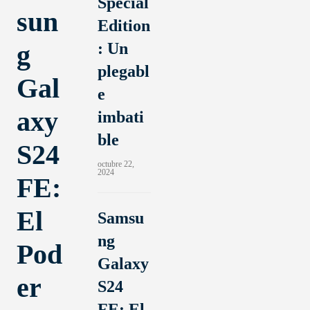
Special
r
sun
Edition
c
g
: Un
a
r
plegabl
Gal
á
e
n
axy
imbati
u
ble
e
S24
s
octubre 22,
2024
t
FE:
r
El
a
Samsu
g
ng
Pod
e
Galaxy
n
er
S24
e
FE: El
r