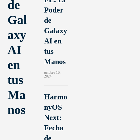
de
a
Poder
Gal
c
de
i
Galaxy
axy
ó
AI en
n
AI
.
tus
E
Manos
en
l
octubre 16,
l
tus
2024
a
Ma
n
Harmo
z
nos
nyOS
a
Next:
m
i
Fecha
e
de