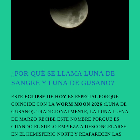
¿POR QUÉ SE LLAMA LUNA DE
SANGRE Y LUNA DE GUSANO?
ESTE
ECLIPSE DE HOY
ES ESPECIAL PORQUE
COINCIDE CON LA
WORM MOON 2026
(LUNA DE
GUSANO). TRADICIONALMENTE, LA LUNA LLENA
DE MARZO RECIBE ESTE NOMBRE PORQUE ES
CUANDO EL SUELO EMPIEZA A DESCONGELARSE
EN EL HEMISFERIO NORTE Y REAPARECEN LAS