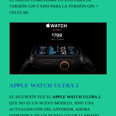
EL PRECIO COMENZARÁ EN $399 PARA LA
VERSIÓN GPS Y $499 PARA LA VERSIÓN GPS +
CELULAR.
APPLE WATCH ULTRA 2
EL SIGUIENTE FUE EL
APPLE WATCH ULTRA 2
,
QUE NO ES UN NUEVO MODELO, SINO UNA
ACTUALIZACIÓN DEL ANTERIOR, AHORA
DISPONIBLE EN UN NUEVO COLOR LLAMADO