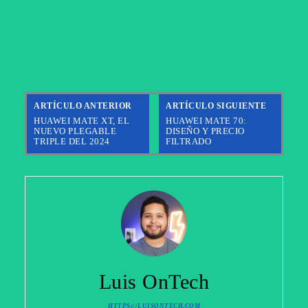
ARTÍCULO ANTERIOR
ARTÍCULO SIGUIENTE
HUAWEI MATE XT, EL
HUAWEI MATE 70:
NUEVO PLEGABLE
DISEÑO Y PRECIO
TRIPLE DEL 2024
FILTRADO
Luis OnTech
HTTPS://LUISONTECH.COM