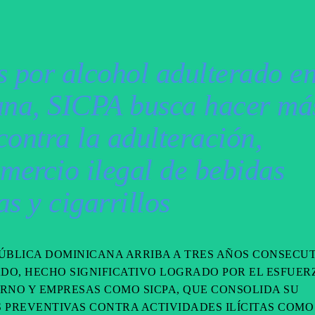
s por alcohol adulterado e
ana, SICPA busca hacer má
 contra la adulteración,
comercio ilegal de bebidas
as y cigarrillos
ÚBLICA DOMINICANA ARRIBA A TRES AÑOS CONSECU
DO, HECHO SIGNIFICATIVO LOGRADO POR EL ESFUER
NO Y EMPRESAS COMO SICPA, QUE CONSOLIDA SU
 PREVENTIVAS CONTRA ACTIVIDADES ILÍCITAS COMO