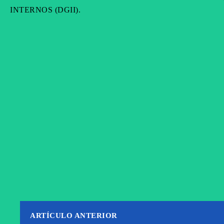
INTERNOS (DGII).
FACEBOOK
T
CUOTA
ARTÍCULO ANTERIOR